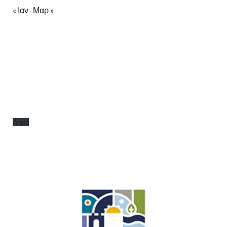
« Ιαν
Μαρ »
Λήψη