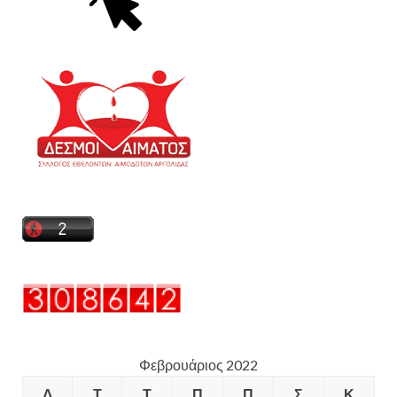
Φεβρουάριος 2022
Δ
Τ
Τ
Π
Π
Σ
Κ