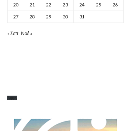
20
21
22
23
24
25
26
27
28
29
30
31
« Σεπ
Νοέ »
Λήψη