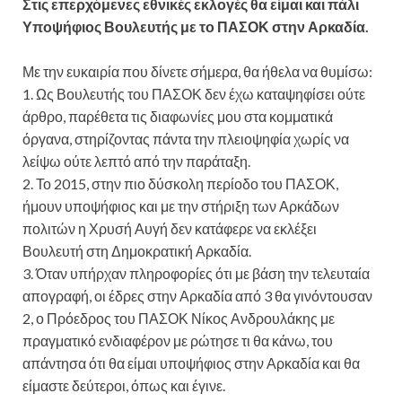
Στις επερχόμενες εθνικές εκλογές θα είμαι και πάλι
Υποψήφιος Βουλευτής με το ΠΑΣΟΚ στην Αρκαδία.
Με την ευκαιρία που δίνετε σήμερα, θα ήθελα να θυμίσω:
1. Ως Βουλευτής του ΠΑΣΟΚ δεν έχω καταψηφίσει ούτε
άρθρο, παρέθετα τις διαφωνίες μου στα κομματικά
όργανα, στηρίζοντας πάντα την πλειοψηφία χωρίς να
λείψω ούτε λεπτό από την παράταξη.
2. Το 2015, στην πιο δύσκολη περίοδο του ΠΑΣΟΚ,
ήμουν υποψήφιος και με την στήριξη των Αρκάδων
πολιτών η Χρυσή Αυγή δεν κατάφερε να εκλέξει
Βουλευτή στη Δημοκρατική Αρκαδία.
3. Όταν υπήρχαν πληροφορίες ότι με βάση την τελευταία
απογραφή, οι έδρες στην Αρκαδία από 3 θα γινόντουσαν
2, ο Πρόεδρος του ΠΑΣΟΚ Νίκος Ανδρουλάκης με
πραγματικό ενδιαφέρον με ρώτησε τι θα κάνω, του
απάντησα ότι θα είμαι υποψήφιος στην Αρκαδία και θα
είμαστε δεύτεροι, όπως και έγινε.