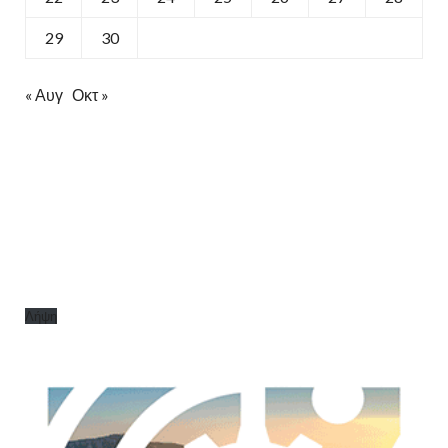
29
30
« Αυγ
Οκτ »
Λήψη