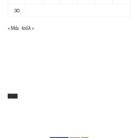
30
« Μάι
Ιούλ »
Λήψη