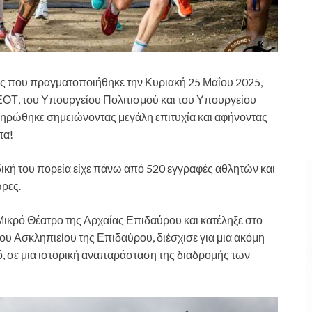
ς που πραγματοποιήθηκε την Κυριακή 25 Μαΐου 2025,
 ΕΟΤ, του Υπουργείου Πολιτισμού και του Υπουργείου
ληρώθηκε σημειώνοντας μεγάλη επιτυχία και αφήνοντας
τα!
ική του πορεία είχε πάνω από 520 εγγραφές αθλητών και
ώρες.
Μικρό Θέατρο της Αρχαίας Επιδαύρου και κατέληξε στο
ου Ασκληπιείου της Επιδαύρου, διέσχισε για μια ακόμη
, σε μια ιστορική αναπαράσταση της διαδρομής των