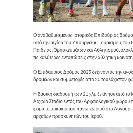
Ο αναβαθμισμένος ιστορικός Επιδαύριος δρόμο
υπό την αιγίδα του Υπουργείου Τουρισμού, του
Παιδείας, Θρησκευμάτων και Αθλητισμού, ολοκ
τις καλύτερες εντυπώσεις στην αθλητική κοινότη
Ο Επιδαύριος Δρόμος 2025 δείχνοντας την ανοδ
δρομέων και συμμετοχές από 20 τουλάχιστον χ
Η βασική διαδρομή των 21 χλμ ξεκίνησε από το 
Αρχαίο Στάδιο εντός του Αρχαιολογικού χώρου τ
φορά τα σοκάκια του πάνω χωριού στο Λυγουριό
αρχαίων προσκυνητών του Ιερού.