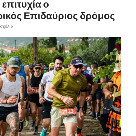
επιτυχία ο
ρικός Επιδαύριος δρόμος
 σχόλιο