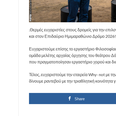
.Θερμές ευχαριστίες στους δρομείς για την επιλ
και στον Επιδαύριο Ημιμαραθώνιο Δρόμο 2026!
Ευχαριστούμε επίσης το εργαστήριο Φιλοσοφίας
ομάδα μελέτης αρχαίας όρχησης του θεάτρου Δό
που πραγματοποίησαν εργαστήριο χορού και δι
Τέλος, ευχαριστούμε την εταιρεία Why- not με τ
δίνουμε ραντεβού με την τριαθλητική κοινότητα γι
Share