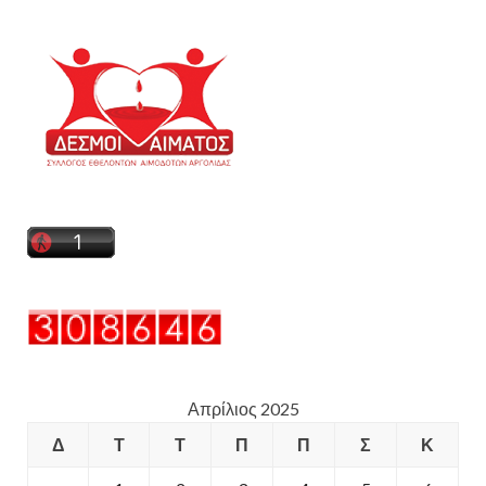
Απρίλιος 2025
Δ
Τ
Τ
Π
Π
Σ
Κ