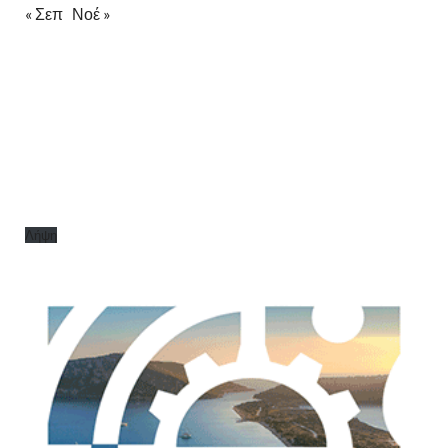
« Σεπ
Νοέ »
Λήψη