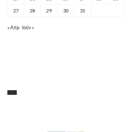
27
28
29
30
31
« Απρ
Ιούν »
Λήψη