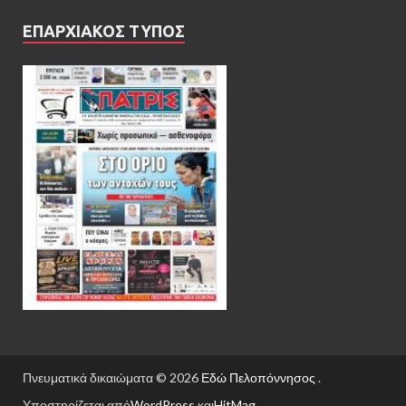
ΕΠΑΡΧΙΑΚΟΣ ΤΥΠΟΣ
Πνευματικά δικαιώματα © 2026
Εδώ Πελοπόννησος
.
Υποστηρίζεται από
WordPress
και
HitMag
.