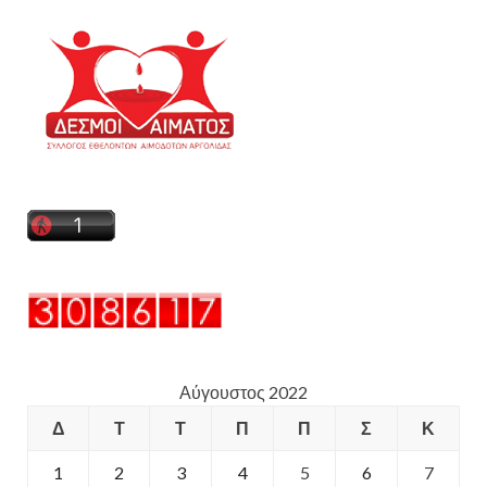
Αύγουστος 2022
Δ
Τ
Τ
Π
Π
Σ
Κ
1
2
3
4
5
6
7