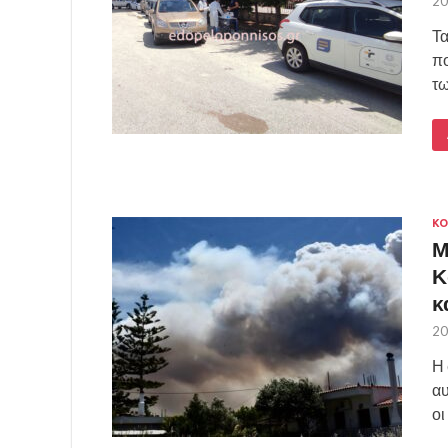
20
Τα
πο
τω
ΚΟ
Μ
Κ
κ
20
Η 
αυ
οι