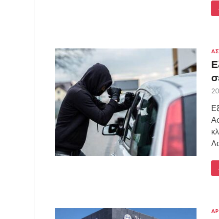
ΑΣ
Ε
σ
20
Εξ
Ασ
κλ
Λα
ΑΡ