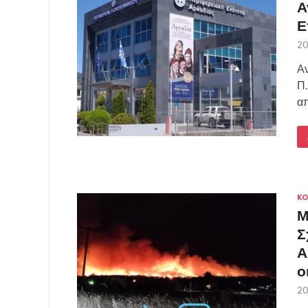
Α
Ε
20
Αν
Π.
απ
ΚΟ
Μ
Σ
Α
ο
20