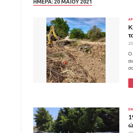
ΗΜΈΡΑ:
20 ΜΑΪ́ΟΥ 2021
ΑΡ
Κ
τ
20
Ο 
αν
σο
Ε
1
ώ