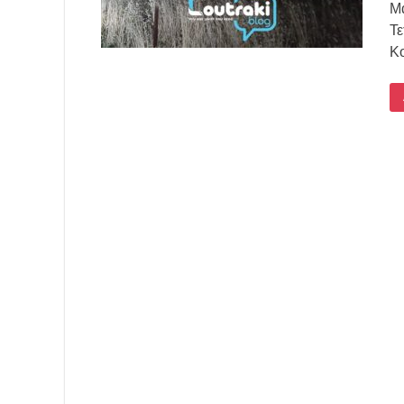
Μα
Τε
Κο