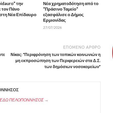
pidauro” την
Νέα χρηματοδότηση από το
ε τον Πάνο
“Πράσινο Ταμείο”
στη Νέα Επίδαυρο
εξασφάλισε ο Δήμος
Ερμιονίδας
27/07/2026
ΕΠΌΜΕΝΟ ΆΡΘΡΟ
ντε
Νίκας: “Περιφρόνηση των τοπικών κοινωνιών η
μη εκπροσώπηση των Περιφερειών στα Δ.Σ.
των δημόσιων νοσοκομείων”
ΠΟΝΝΗΣΟΣ
/της ΕΔΩ ΠΕΛΟΠΟΝΝΗΣΟΣ →