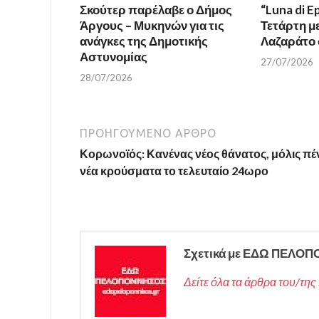
Σκούτερ παρέλαβε ο Δήμος
“Luna di E
Άργους – Μυκηνών για τις
Τετάρτη μ
ανάγκες της Δημοτικής
Λαζαράτο 
Αστυνομίας
27/07/2026
28/07/2026
ΠΡΟΗΓΟΎΜΕΝΟ ΆΡΘΡΟ
Κορωνοϊός: Κανένας νέος θάνατος, μόλις πέ
νέα κρούσματα το τελευταίο 24ωρο
Σχετικά με ΕΔΩ ΠΕΛΟ
Δείτε όλα τα άρθρα του