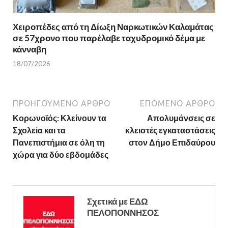
Χειροπέδες από τη Δίωξη Ναρκωτικών Καλαμάτας
σε 57χρονο που παρέλαβε ταχυδρομικό δέμα με
κάνναβη
18/07/2026
ΠΡΟΗΓΟΎΜΕΝΟ ΆΡΘΡΟ
ΕΠΌΜΕΝΟ ΆΡΘΡΟ
Κορωνοϊός: Κλείνουν τα
Απολυμάνσεις σε
Σχολεία και τα
κλειστές εγκαταστάσεις
Πανεπιστήμια σε όλη τη
στον Δήμο Επιδαύρου
χώρα για δύο εβδομάδες
Σχετικά με ΕΔΩ
ΠΕΛΟΠΟΝΝΗΣΟΣ