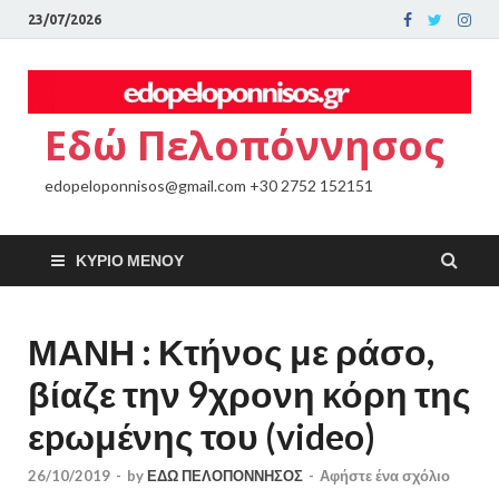
23/07/2026
Εδώ Πελοπόννησος
edopeloponnisos@gmail.com +30 2752 152151
ΚΎΡΙΟ ΜΕΝΟΎ
ΜΑΝΗ : Κτήνος με ράσο,
βίαζε την 9χρονη κόρη της
εpωμένης του (video)
26/10/2019
-
by
ΕΔΩ ΠΕΛΟΠΟΝΝΗΣΟΣ
-
Αφήστε ένα σχόλιο