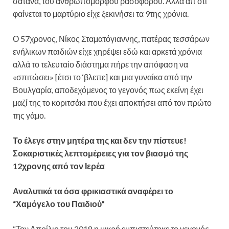
σατανά, του ανθρωπόμορφου ρασοφόρου. Αλλά απ ότι
φαίνεται το μαρτύριο είχε ξεκινήσει τα 9της χρόνια.
Ο 57χρονος, Νίκος Σταματόγιαννης, πατέρας τεσσάρων
ενήλικων παιδιών είχε χηρέψει εδώ και αρκετά χρόνια
αλλά το τελευταίο διάστημα πήρε την απόφαση να
«σπιτώσει» [έτσι το ‘βλεπε] και μια γυναίκα από την
Βουλγαρία, αποδεχόμενος το γεγονός πως εκείνη έχει
μαζί της το κοριτσάκι που έχει αποκτήσει από τον πρώτο
της γάμο.
Το έλεγε στην μητέρα της και δεν την πίστευε!
Σοκαριστικές λεπτομέρειες για τον βιασμό της
12χρονης από τον Ιερέα
Αναλυτικά τα όσα φρικιαστικά αναφέρει το
“Χαμόγελο του Παιδιού”
“Τον Απρίλιο του 2018 η μικρή εμπιστεύτηκε το γεγονός