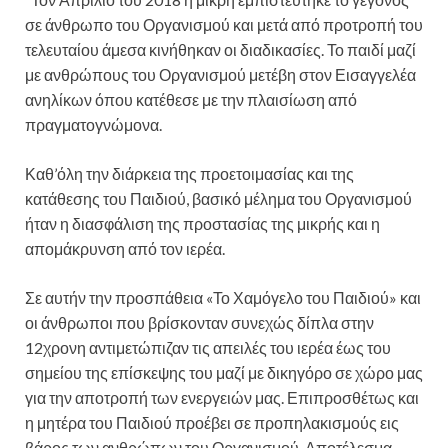
σε άνθρωπο του Οργανισμού και μετά από προτροπή του
τελευταίου άμεσα κινήθηκαν οι διαδικασίες. Το παιδί μαζί
με ανθρώπους του Οργανισμού μετέβη στον Εισαγγελέα
ανηλίκων όπου κατέθεσε με την πλαισίωση από
πραγματογνώμονα.
Καθ’όλη την διάρκεια της προετοιμασίας και της
κατάθεσης του Παιδιού, βασικό μέλημα του Οργανισμού
ήταν η διασφάλιση της προστασίας της μικρής και η
απομάκρυνση από τον ιερέα.
Σε αυτήν την προσπάθεια «Το Χαμόγελο του Παιδιού» και
οι άνθρωποι που βρίσκονταν συνεχώς δίπλα στην
12χρονη αντιμετώπιζαν τις απειλές του ιερέα έως του
σημείου της επίσκεψης του μαζί με δικηγόρο σε χώρο μας
για την αποτροπή των ενεργειών μας. Επιπροσθέτως και
η μητέρα του Παιδιού προέβει σε προπηλακισμούς εις
βάρος των ανθρώπων του Οργανισμού. Αποτέλεσμα