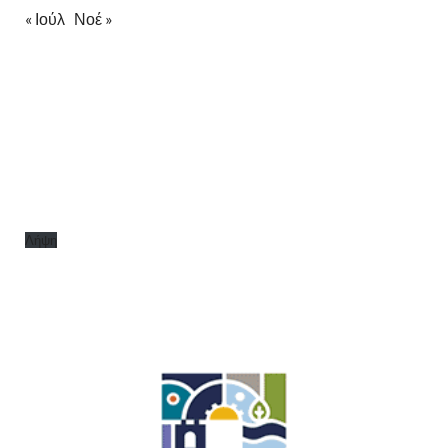
« Ιούλ
Νοέ »
Λήψη