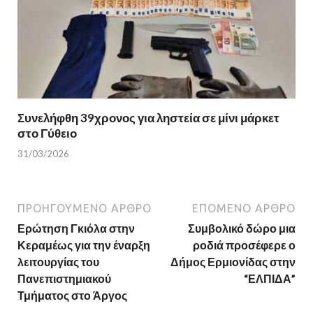
Συνελήφθη 39χρονος για ληστεία σε μίνι μάρκετ
στο Γύθειο
31/03/2026
ΠΡΟΗΓΟΎΜΕΝΟ ΆΡΘΡΟ
ΕΠΌΜΕΝΟ ΆΡΘΡΟ
Ερώτηση Γκιόλα στην
Συμβολικό δώρο μια
Κεραμέως για την έναρξη
ροδιά προσέφερε ο
λειτουργίας του
Δήμος Ερμιονίδας στην
Πανεπιστημιακού
“ΕΛΠΙΔΑ”
Τμήματος στο Άργος