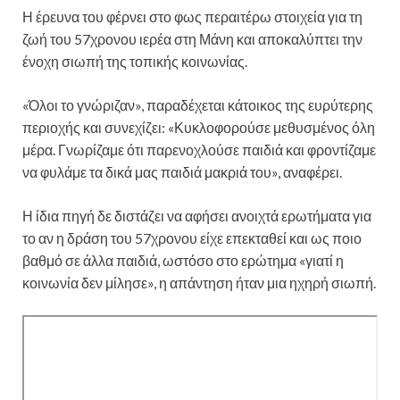
Η έρευνα του φέρνει στο φως περαιτέρω στοιχεία για τη
ζωή του 57χρονου ιερέα στη Μάνη και αποκαλύπτει την
ένοχη σιωπή της τοπικής κοινωνίας.
«Όλοι το γνώριζαν», παραδέχεται κάτοικος της ευρύτερης
περιοχής και συνεχίζει: «Κυκλοφορούσε μεθυσμένος όλη
μέρα. Γνωρίζαμε ότι παρενοχλούσε παιδιά και φροντίζαμε
να φυλάμε τα δικά μας παιδιά μακριά του», αναφέρει.
Η ίδια πηγή δε διστάζει να αφήσει ανοιχτά ερωτήματα για
το αν η δράση του 57χρονου είχε επεκταθεί και ως ποιο
βαθμό σε άλλα παιδιά, ωστόσο στο ερώτημα «γιατί η
κοινωνία δεν μίλησε», η απάντηση ήταν μια ηχηρή σιωπή.