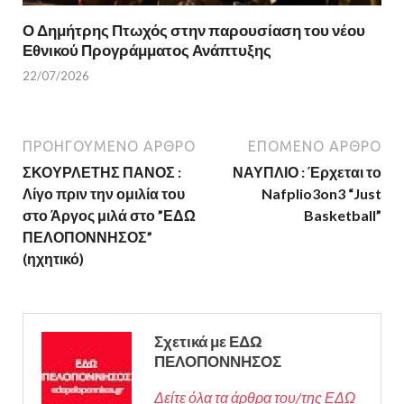
Ο Δημήτρης Πτωχός στην παρουσίαση του νέου
Εθνικού Προγράμματος Ανάπτυξης
22/07/2026
ΠΡΟΗΓΟΎΜΕΝΟ ΆΡΘΡΟ
ΕΠΌΜΕΝΟ ΆΡΘΡΟ
ΣΚΟΥΡΛΕΤΗΣ ΠΑΝΟΣ :
ΝΑΥΠΛΙΟ : Έρχεται το
Λίγο πριν την ομιλία του
Nafplio3on3 “Just
στο Άργος μιλά στο ”ΕΔΩ
Basketball”
ΠΕΛΟΠΟΝΝΗΣΟΣ”
(ηχητικό)
Σχετικά με ΕΔΩ
ΠΕΛΟΠΟΝΝΗΣΟΣ
Δείτε όλα τα άρθρα του/της ΕΔΩ