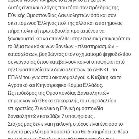
Αυτός είναι και ο λόγος που τόσο σαν πρόεδρος της
Εθνικής Ομοσπονδίας Δανειοληπτών όσο και σαν
σκεπτόμενος Έλληνας πολίτης αλλά και επιστήμονας
πήρα πολιτική πρωτοβουλία προκειμένου να
ξανακουστεί και να επανέλθει στην πολιτική επικαιρότητα
το θέμα των κόκκινων δανείων – πλειστηριασμών –
κατασχέσεων, βοηθώντας στον σχηματισμό ψηφοδελτίου
συνεργασίας όπου κατεβαίνουν κοινοί υποψήφιοι από
την Ομοσπονδία των δανειοληπτών, το ΔΗΚΚΙ – το
ΕΠΑΜ του γνωστού οικονομολόγου κ.
Καζάκη
και το
Αγροτικό και Κτηνοτροφικό Κόμμα Ελλάδος.
Ως πρόεδρος της Ομοσπονδίας Δανειοληπτών
σημειολογικά τέθηκα επικεφαλής του ψηφοδελτίου
επικρατείας. Συνολικά η Εθνική ομοσπονδία
δανειοληπτών κατεβάζει 7 υποψήφιους .
Στόχος μας δεν είναι η εκλογή, στόχος είναι ένα όσο το
δυνατό μεγαλύτερο ποσοστό που θα διατηρήσει το θέμα