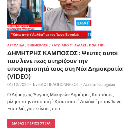
ΑΡΓΟΛΙΔΑ
/
ΕΝΗΜΕΡΩΣΗ
/
ΚΑΤΩ ΑΠΟ Τ΄ ΑΥΛΑΚΙ
/
ΠΟΛΙΤΙΚΗ
ΔΗΜΗΤΡΗΣ ΚΑΜΠΟΣΟΣ : Ψεύτες αυτοί
που λένε πως στηρίζουν την
υποψηφιοτητά τους στη Νέα Δημοκρατία
(VIDEO)
01/12/2022
-
by
ΕΔΩ ΠΕΛΟΠΟΝΝΗΣΟΣ
-
Αφήστε ένα σχόλιο
Ο Δήμαρχος Άργους Μυκηνών Δημήτρης Καμπόσος
μίλησε στην εκπομπή ΄΄Κάτω από τ΄ Αυλάκι΄΄ με τον Ίωνα
Ξυπολιά, για εκείνους που …
ΔΙΆΒΑΣΕ ΠΕΡΙΣΣΌΤΕΡΑ