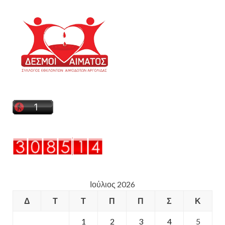
Ιούλιος 2026
Δ
Τ
Τ
Π
Π
Σ
Κ
1
2
3
4
5