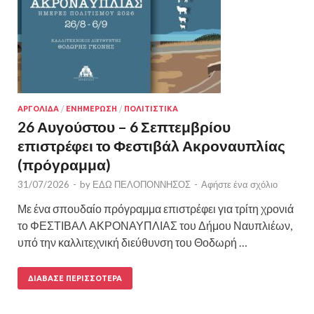
ΑΡΓΟΛΙΔΑ
/
ΕΝΗΜΕΡΩΣΗ
/
ΠΟΛΙΤΙΣΤΙΚΑ
26 Αυγούστου – 6 Σεπτεμβρίου
επιστρέφει το Φεστιβάλ Ακροναυπλίας
(πρόγραμμα)
31/07/2026
-
by
ΕΔΩ ΠΕΛΟΠΟΝΝΗΣΟΣ
-
Αφήστε ένα σχόλιο
Με ένα σπουδαίο πρόγραμμα επιστρέφει για τρίτη χρονιά
το ΦΕΣΤΙΒΑΛ ΑΚΡΟΝΑΥΠΛΙΑΣ του Δήμου Ναυπλιέων,
υπό την καλλιτεχνική διεύθυνση του Θοδωρή …
ΔΙΆΒΑΣΕ ΠΕΡΙΣΣΌΤΕΡΑ