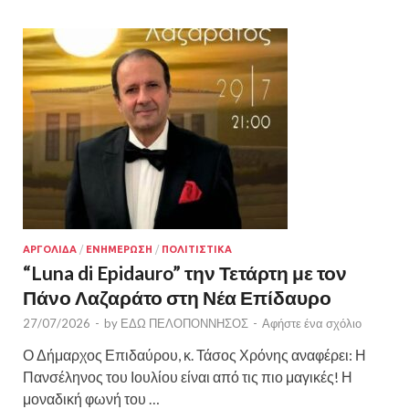
ΑΡΓΟΛΙΔΑ
/
ΕΝΗΜΕΡΩΣΗ
/
ΠΟΛΙΤΙΣΤΙΚΑ
“Luna di Epidauro” την Τετάρτη με τον
Πάνο Λαζαράτο στη Νέα Επίδαυρο
27/07/2026
-
by
ΕΔΩ ΠΕΛΟΠΟΝΝΗΣΟΣ
-
Αφήστε ένα σχόλιο
Ο Δήμαρχος Επιδαύρου, κ. Τάσος Χρόνης αναφέρει: Η
Πανσέληνος του Ιουλίου είναι από τις πιο μαγικές! Η
μοναδική φωνή του …