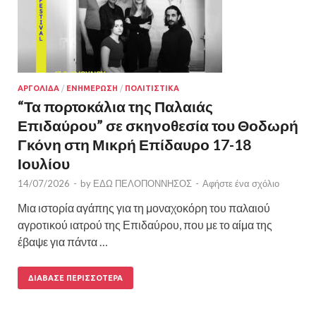
ΑΡΓΟΛΙΔΑ
/
ΕΝΗΜΕΡΩΣΗ
/
ΠΟΛΙΤΙΣΤΙΚΑ
“Τα πορτοκάλια της Παλαιάς
Επιδαύρου” σε σκηνοθεσία του Θοδωρή
Γκόνη στη Μικρή Επίδαυρο 17-18
Ιουλίου
14/07/2026
-
by
ΕΔΩ ΠΕΛΟΠΟΝΝΗΣΟΣ
-
Αφήστε ένα σχόλιο
Μια ιστορία αγάπης για τη μοναχοκόρη του παλαιού
αγροτικού ιατρού της Επιδαύρου, που με το αίμα της
έβαψε για πάντα …
ΔΙΆΒΑΣΕ ΠΕΡΙΣΣΌΤΕΡΑ