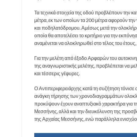
Τα τεχνικά στοιχεία της οδού προβλέπουν την κ
μέτρα, εκ των οποίων τα 200 μέτρα αφορούν τη
και ποδηλατόδρομου. Αμέσως μετά την ολοκλήρω
οποία θα αποτελέσει το κριτήριο για την εκπόνη
αναμένεται να ολοκληρωθεί στο τέλος του έτους, 
Για την μελέτη από έξοδο Αρφαρών του αυτοκινη
της αναγνωριστικής μελέτης, προβλέπεται να με
και τέσσερις γέφυρες.
Ο Αντιπεριφερειάρχης κατά τη συζήτηση τόνισε 
ανάγκη τήρησης των χρονοδιαγραμμάτων ολοκλή
προκύψουν έχουν αναπτυξιακό χαρακτήρα για τ
Μεσσήνης, αλλά και την διευκόλυνση της προσ
της Αρχαίας Μεσσήνης, ενώ παράλληλα ενισχύουν