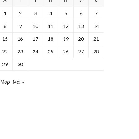
Δ
Τ
Τ
Π
Π
Σ
Κ
1
2
3
4
5
6
7
8
9
10
11
12
13
14
15
16
17
18
19
20
21
22
23
24
25
26
27
28
29
30
 Μαρ
Μάι »