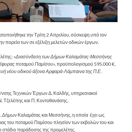
ατοποιήθηκε την Τρίτη 2 Απριλίου, σύσκεψη υπό τον
ν πορεία των σε εξέλιξη μελετών οδικών έργων.
λέτης: «
Διασύνδεση των Δήμων Καλαμάτας-Μεσσήνης
γέφυρας ποταμού Παμίσου»,
προϋπολογισμού 595.000 €,
υή νέου οδικού άξονα Αρφαρά-Λάμπαινα της Π.Ε.
Δ/νσης Τεχνικών Έργων Δ. Καλδής, υπηρεσιακοί
Ν. Τζελέπης και Π. Κοντοθανάσης.
, Δήμων Καλαμάτας και Μεσσήνης, η οποία έχει ως
υρας του ποταμού Παμίσου πλησίον των εκβολών του και
το στάδιο παράδοσης της προμελέτης.