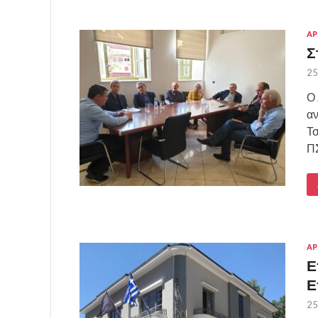
ΑΡ
Σ
25
Ο 
αν
Τ
Π
ΑΡ
Ε
Ε
25