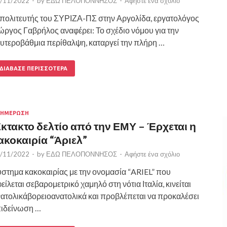
/11/2022
-
by
ΕΔΩ ΠΕΛΟΠΟΝΝΗΣΟΣ
-
Αφήστε ένα σχόλιο
πολιτευτής του ΣΥΡΙΖΑ-ΠΣ στην Αργολίδα, εργατολόγος
ώργος Γαβρήλος αναφέρει: Το σχέδιο νόμου για την
υτεροβάθμια περίθαλψη, καταργεί την πλήρη …
ΔΙΆΒΑΣΕ ΠΕΡΙΣΣΌΤΕΡΑ
ΝΗΜΕΡΩΣΗ
κτακτο δελτίο από την ΕΜΥ – Έρχεται η
ακοκαιρία “Άριελ”
/11/2022
-
by
ΕΔΩ ΠΕΛΟΠΟΝΝΗΣΟΣ
-
Αφήστε ένα σχόλιο
στημα κακοκαιρίας με την ονομασία “ARIEL” που
είλεται σεβαρομετρικό χαμηλό στη νότια Ιταλία, κινείται
ατολικάβορειοανατολικά και προβλέπεται να προκαλέσει
πιδείνωση …