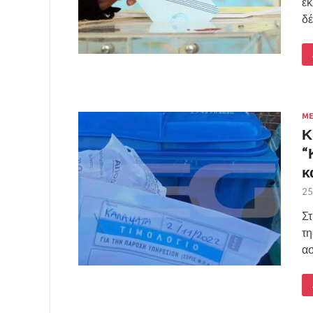
εκ
δέ
ΜΕ
Κ
“
κ
25
Στ
τη
ασ