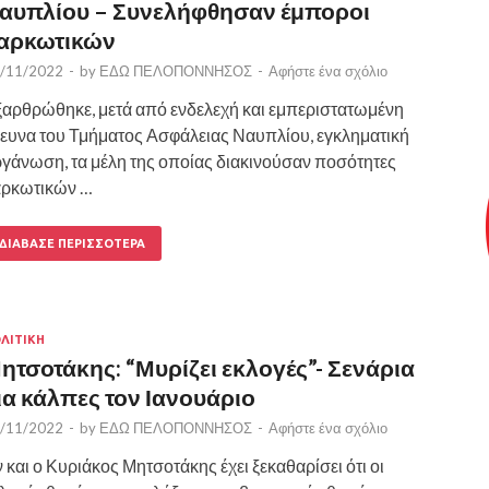
αυπλίου – Συνελήφθησαν έμποροι
αρκωτικών
/11/2022
-
by
ΕΔΩ ΠΕΛΟΠΟΝΝΗΣΟΣ
-
Αφήστε ένα σχόλιο
αρθρώθηκε, μετά από ενδελεχή και εμπεριστατωμένη
ευνα του Τμήματος Ασφάλειας Ναυπλίου, εγκληματική
γάνωση, τα μέλη της οποίας διακινούσαν ποσότητες
αρκωτικών …
ΔΙΆΒΑΣΕ ΠΕΡΙΣΣΌΤΕΡΑ
ΛΙΤΙΚΗ
ητσοτάκης: “Μυρίζει εκλογές”- Σενάρια
ια κάλπες τον Ιανουάριο
/11/2022
-
by
ΕΔΩ ΠΕΛΟΠΟΝΝΗΣΟΣ
-
Αφήστε ένα σχόλιο
 και ο Κυριάκος Μητσοτάκης έχει ξεκαθαρίσει ότι οι