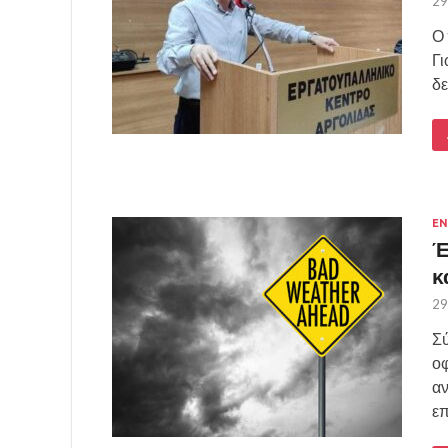
29
Ο 
Γι
δε
Ε
Έ
κ
29
Σύ
οφ
αν
ε