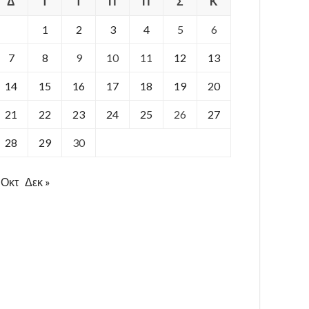
Δ
Τ
Τ
Π
Π
Σ
Κ
1
2
3
4
5
6
7
8
9
10
11
12
13
14
15
16
17
18
19
20
21
22
23
24
25
26
27
28
29
30
 Οκτ
Δεκ »