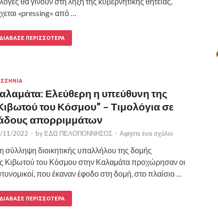
λογές θα γίνουν στη λήξη της κυβερνητικής θητείας,
χεται «pressing» από …
ΔΙΆΒΑΣΕ ΠΕΡΙΣΣΌΤΕΡΑ
ΣΣΗΝΙΑ
αλαμάτα: Ελεύθερη η υπεύθυνη της
Κιβωτού του Κόσμου” – Τιμολόγια σε
άδους απορριμμάτων
/11/2022
-
by
ΕΔΩ ΠΕΛΟΠΟΝΝΗΣΟΣ
-
Αφήστε ένα σχόλιο
η σύλληψη διοικητικής υπαλλήλου της δομής
ς Κιβωτού του Κόσμου στην Καλαμάτα προχώρησαν οι
τυνομικοί, που έκαναν έφοδο στη δομή, στο πλαίσιο …
ΔΙΆΒΑΣΕ ΠΕΡΙΣΣΌΤΕΡΑ