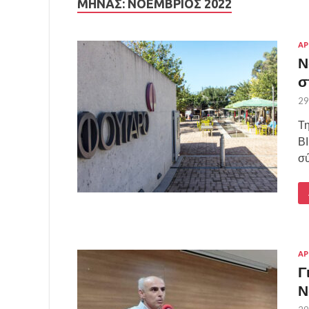
ΜΉΝΑΣ:
ΝΟΈΜΒΡΙΟΣ 2022
ΑΡ
Ν
σ
29
Τη
Β
σύ
ΑΡ
Γ
Ν