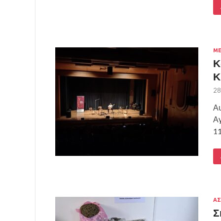
ΜΕ
Κ
Κ
28
Αυ
Αγ
11
ΑΣ
Σ