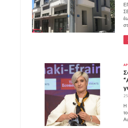
Ε
Σ
έω
στ
ΑΡ
Σ
“
γ
25
Η 
το
Αυ