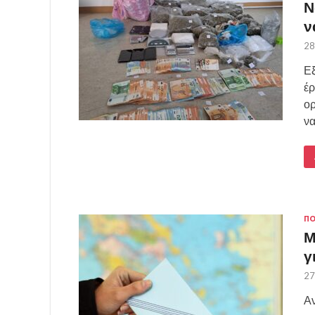
Ν
ν
28
Εξ
έρ
ορ
ν
ΠΟ
Μ
γ
27
Αν