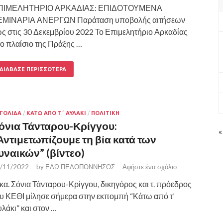
ΠΙΜΕΛΗΤΗΡΙΟ ΑΡΚΑΔΙΑΣ: ΕΠΙΔΟΤΟΥΜΕΝΑ
ΕΜΙΝΑΡΙΑ ΑΝΕΡΓΩΝ Παράταση υποβολής αιτήσεων
ς στις 30 Δεκεμβρίου 2022 Το Επιμελητήριο Αρκαδίας
ο πλαίσιο της Πράξης …
ΔΙΆΒΑΣΕ ΠΕΡΙΣΣΌΤΕΡΑ
ΓΟΛΙΔΑ
/
ΚΑΤΩ ΑΠΟ Τ΄ ΑΥΛΑΚΙ
/
ΠΟΛΙΤΙΚΗ
όνια Τάνταρου-Κρίγγου:
«
Αντιμετωπίζουμε τη βία κατά των
υναικών” (βίντεο)
/11/2022
-
by
ΕΔΩ ΠΕΛΟΠΟΝΝΗΣΟΣ
-
Αφήστε ένα σχόλιο
κα. Σόνια Τάνταρου-Κρίγγου, δικηγόρος και τ. πρόεδρος
υ ΚΕΘΙ μίλησε σήμερα στην εκπομπή “Κάτω από τ’
λάκι” και στον …